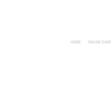
HOME
ONLINE SHO
Shop
/
Alle Marken / Brands
/
Art.K-Design Handmade